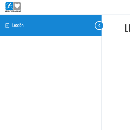
L
Lección