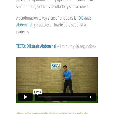
smart phone, todos los resultados y sensaciones!
A continuación te voy a enseñar que es la
Diástasis
Abdominal
y a auto examinarte para saber si la
padeces.
TEST3: Diástasis Abdominal
«1 minuto y 46 segundos»
Nota: si la separación de tus rectos es de más de