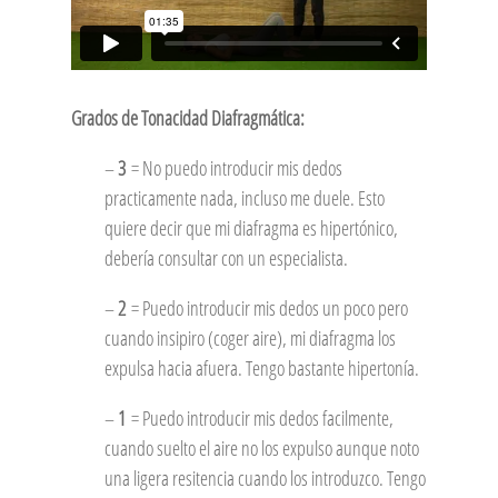
Grados de Tonacidad Diafragmática:
–
3
= No puedo introducir mis dedos
practicamente nada, incluso me duele. Esto
quiere decir que mi diafragma es hipertónico,
debería consultar con un especialista.
–
2
= Puedo introducir mis dedos un poco pero
cuando insipiro (coger aire), mi diafragma los
expulsa hacia afuera. Tengo bastante hipertonía.
–
1
= Puedo introducir mis dedos facilmente,
cuando suelto el aire no los expulso aunque noto
una ligera resitencia cuando los introduzco. Tengo