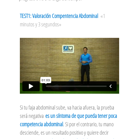
TEST1: Valoración Compentencia Abdominal
«1
minutos y 3 segundos»
Si tu faja abdominal sube, va hacia afuera, la prueba
será negativa
es un síntoma de que pueda tener poca
competencia abdominal
. Si por el contrario, tu mano
desciende, es un resultado positivo y quiere decir