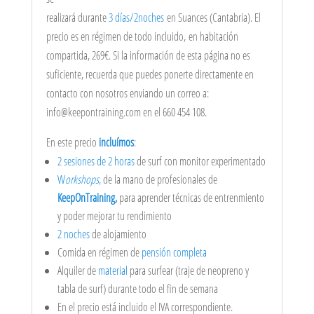
realizará durante
3 días/2noches
en Suances (Cantabria). El
precio es en régimen de todo incluido,
en habitación
compartida, 269€. Si la información de esta página no es
suficiente, recuerda que puedes ponerte directamente en
contacto con nosotros enviando un correo a:
info@keepontraining.com en el 660 454 108.
En este precio
incluímos
:
2 sesiones de 2 horas
de surf con monitor experimentado
W
orkshops
,
de la mano de profesionales de
KeepOnTraining,
para aprender técnicas de entrenmiento
y poder mejorar tu rendimiento
2 noches
de alojamiento
Comida en régimen de
pensión completa
Alquiler de
material
para surfear (traje de neopreno y
tabla de surf) durante todo el fin de semana
En el precio está incluido el IVA correspondiente.