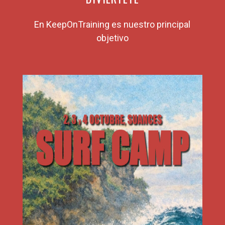
En KeepOnTraining es nuestro principal
objetivo