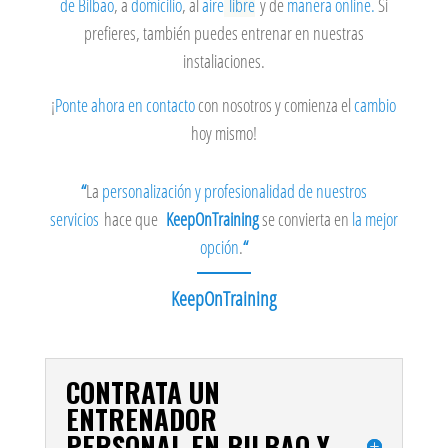
de Bilbao
, a
domicilio
, al
aire
libre
y de
manera online.
Si
prefieres, también puedes entrenar en nuestras
instaliaciones.
¡
Ponte ahora en contacto
con nosotros y comienza el
cambio
hoy mismo!
“
La
personalización y profesionalidad de nuestros
servicios
hace que
KeepOnTraining
se convierta en
la mejor
opción
.
“
KeepOnTraining
CONTRATA UN
ENTRENADOR
PERSONAL EN BILBAO Y